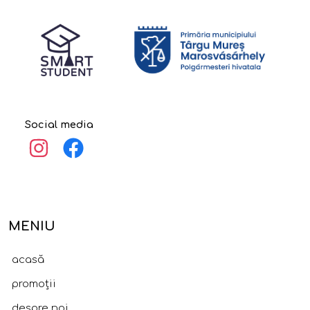
Social media
MENIU
acasă
promoții
despre noi