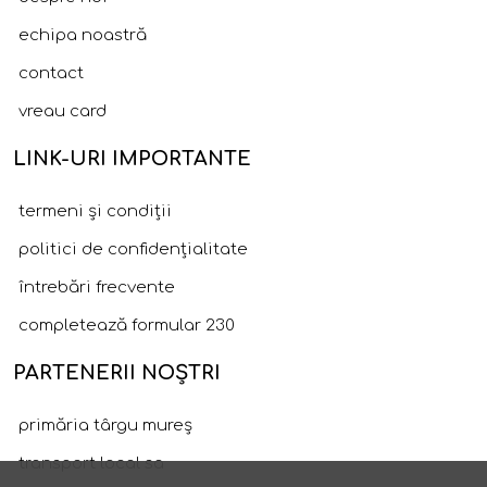
echipa noastră
contact
vreau card
LINK-URI IMPORTANTE
termeni și condiții
politici de confidențialitate
întrebări frecvente
completează formular 230
PARTENERII NOȘTRI
primăria târgu mureș
transport local sa