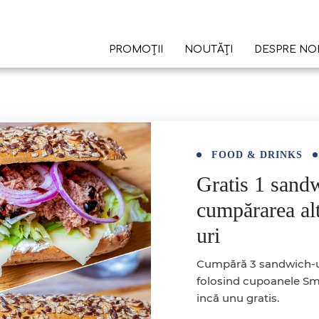
PROMOȚII
NOUTĂȚI
DESPRE NO
FOOD & DRINKS
Gratis 1 sand
cumpărarea al
uri
Cumpără 3 sandwich-u
folosind cupoanele Sm
incă unu gratis.