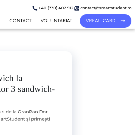
+40 (730) 402 912
contact@smartstudent.ro
I
CONTACT
VOLUNTARIAT
VREAU CARD
wich la
tor 3 sandwich-
ri de la GranPan Dor
artStudent și primești