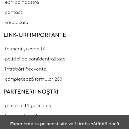
echipa noastră
contact
vreau card
LINK-URI IMPORTANTE
termeni și condiții
politici de confidențialitate
întrebări frecvente
completează formular 230
PARTENERII NOȘTRI
primăria târgu mureș
transport local sa
Experiența ta pe acest site va fi îmbunătățită dacă
european youth card