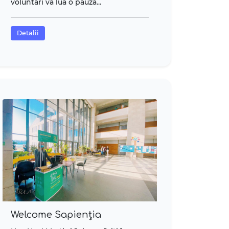
voluntari va lua o pauza...
Detalii
Welcome Sapienția