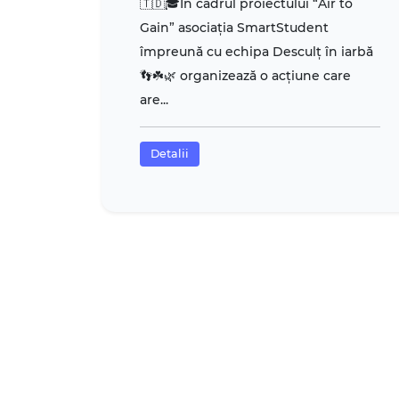
🇹🇩🎓În cadrul proiectului “Air to
Gain” asociația SmartStudent
împreună cu echipa Desculț în iarbă
👣☘️🌿 organizează o acțiune care
are...
Detalii