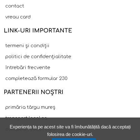
contact
vreau card
LINK-URI IMPORTANTE
termeni și condiții
politici de confidențialitate
întrebări frecvente
completează formular 230
PARTENERII NOȘTRI
primăria târgu mureș
transport local sa
Experiența ta pe acest site va fi îmbunătățită dacă acceptați
european youth card
folosirea de cookie-uri.